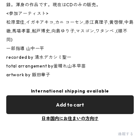
録。渾身の作品です。現在はCDのみの販売。
<参加アーティスト>
松原里佳,イガキアキコ,カニ コーセン,赤江真理子,黄啓傑,中島
徹,馬場孝喜,船戸博史,向島ゆり子,マスゴン,ワタンベ ,(順不
同)
一部指導 山中一平
recorded by 清水デカシミ聖一
total arrangement by釜晴れ山本早苗
artwork by 飯田華子
International shipping available
Add to cart
日本国内にお住まいの方向け
通報する