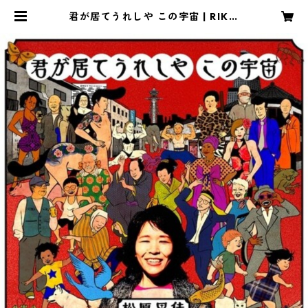
君が居てうれしや この宇宙 | RIKA.
M RECORD SHOP