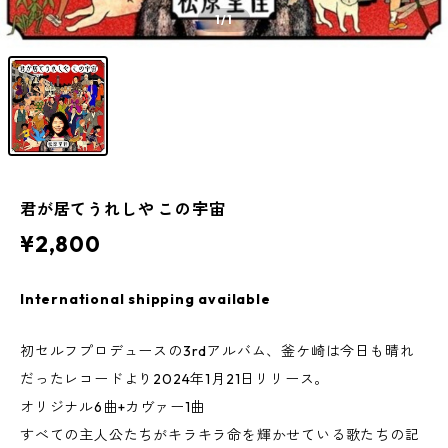
1
/1
君が居てうれしや この宇宙
¥2,800
International shipping available
初セルフプロデュースの3rdアルバム、釜ケ崎は今日も晴れ
だったレコードより2024年1月21日リリース。
オリジナル6曲+カヴァー1曲
すべての主人公たちがキラキラ命を輝かせている歌たちの記